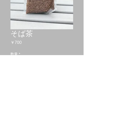
そば茶
価
￥700
格
数量
*
カートに追加する
当店で冬季お出ししているそば茶で
す。